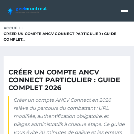
geek
montreal
Culture geek et tech à Montréal
ACCUEIL
CRÉER UN COMPTE ANCV CONNECT PARTICULIER : GUIDE
COMPLET…
CRÉER UN COMPTE ANCV
CONNECT PARTICULIER : GUIDE
COMPLET 2026
Créer un compte ANCV Connect en 2026
relève du parcours du combattant : URL
modifiée, authentification obligatoire, et
pièges administratifs à chaque étape. Ce guide
vous évite 20 minutes de galère et les erreurs