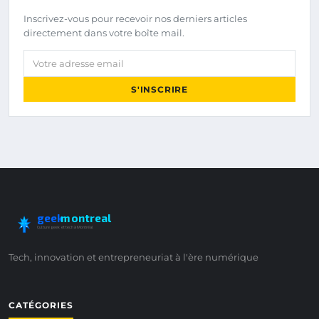
Inscrivez-vous pour recevoir nos derniers articles
directement dans votre boîte mail.
Votre adresse email
S'INSCRIRE
geek
montreal
Culture geek et tech à Montréal
Tech, innovation et entrepreneuriat à l'ère numérique
CATÉGORIES