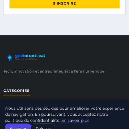
S'INSCRIRE
geek
montreal
Culture geek et tech à Montréal
Tech, innovation et entrepreneuriat à l'ère numérique
CATÉGORIES
CRÉATION D'ENTREPRISE
Nous utilisons des cookies pour améliorer votre expérience
GENERAL
de navigation. En poursuivant, vous acceptez notre
GESTION ET FINANCES
politique de confidentialité.
En savoir plus
INNOVATION ET TECHNOLOGIE
Accepter
Refuser