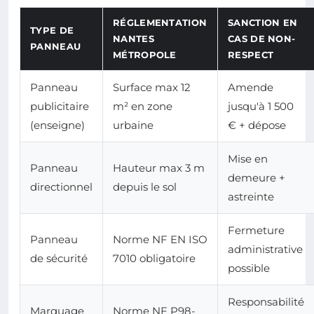
RÉGLEMENTATION
SANCTION EN
TYPE DE
NANTES
CAS DE NON-
PANNEAU
MÉTROPOLE
RESPECT
Panneau
Surface max 12
Amende
publicitaire
m² en zone
jusqu'à 1 500
(enseigne)
urbaine
€ + dépose
Mise en
Panneau
Hauteur max 3 m
demeure +
directionnel
depuis le sol
astreinte
Fermeture
Panneau
Norme NF EN ISO
administrative
de sécurité
7010 obligatoire
possible
Responsabilité
Marquage
Norme NF P98-