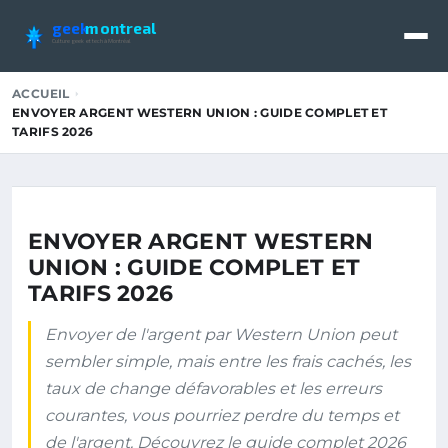
geek
montreal
Culture geek et tech à Montréal
ACCUEIL
ENVOYER ARGENT WESTERN UNION : GUIDE COMPLET ET
TARIFS 2026
ENVOYER ARGENT WESTERN
UNION : GUIDE COMPLET ET
TARIFS 2026
Envoyer de l'argent par Western Union peut
sembler simple, mais entre les frais cachés, les
taux de change défavorables et les erreurs
courantes, vous pourriez perdre du temps et
de l'argent. Découvrez le guide complet 2026