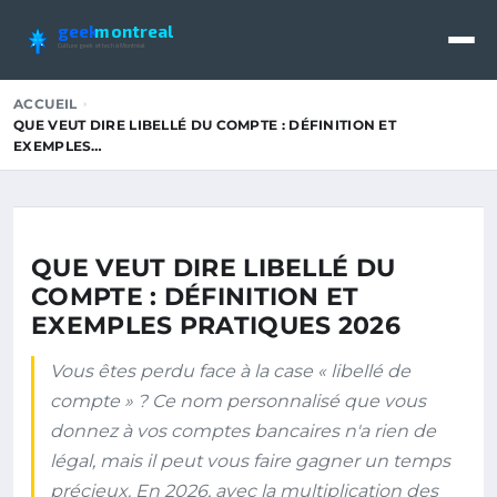
geek
montreal
Culture geek et tech à Montréal
ACCUEIL
QUE VEUT DIRE LIBELLÉ DU COMPTE : DÉFINITION ET
EXEMPLES…
QUE VEUT DIRE LIBELLÉ DU
COMPTE : DÉFINITION ET
EXEMPLES PRATIQUES 2026
Vous êtes perdu face à la case « libellé de
compte » ? Ce nom personnalisé que vous
donnez à vos comptes bancaires n'a rien de
légal, mais il peut vous faire gagner un temps
précieux. En 2026, avec la multiplication des