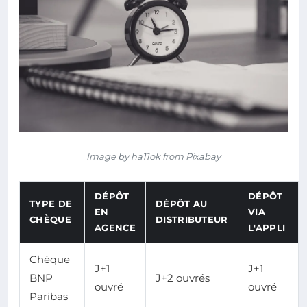
Image by ha11ok from Pixabay
DÉPÔT
DÉPÔT
TYPE DE
DÉPÔT AU
EN
VIA
CHÈQUE
DISTRIBUTEUR
AGENCE
L'APPLI
Chèque
J+1
J+1
BNP
J+2 ouvrés
ouvré
ouvré
Paribas