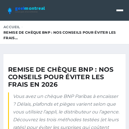
geek
montreal
Culture geek et tech à Montréal
ACCUEIL
REMISE DE CHÈQUE BNP : NOS CONSEILS POUR ÉVITER LES
FRAIS…
REMISE DE CHÈQUE BNP : NOS
CONSEILS POUR ÉVITER LES
FRAIS EN 2026
Vous avez un chèque BNP Paribas à encaisser
? Délais, plafonds et pièges varient selon que
vous utilisiez l’appli, le distributeur ou l’agence.
Découvrez les trois méthodes testées (et leurs
ratés) pour éviter les surprises qui coûtent