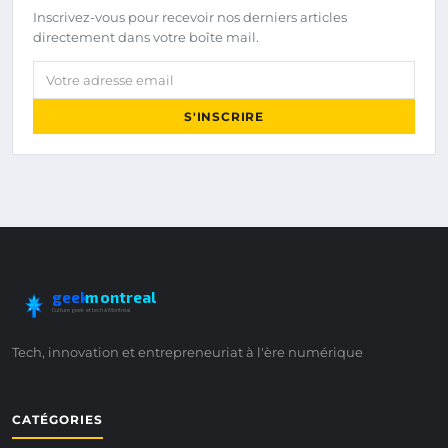
Inscrivez-vous pour recevoir nos derniers articles
directement dans votre boîte mail.
Votre adresse email
S'INSCRIRE
geek
montreal
Culture geek et tech à Montréal
Tech, innovation et entrepreneuriat à l'ère numérique
CATÉGORIES