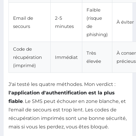
Faible
Email de
2-5
(risque
À éviter
secours
minutes
de
phishing)
Code de
Très
À conser
récupération
Immédiat
élevée
précieu
(imprimé)
J'ai testé les quatre méthodes. Mon verdict :
l'application d'authentification est la plus
fiable
. Le SMS peut échouer en zone blanche, et
l'email de secours est trop lent. Les codes de
récupération imprimés sont une bonne sécurité,
mais si vous les perdez, vous êtes bloqué.