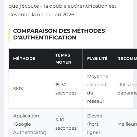
que j'écoute – la double authentification est
devenue la norme en 2026.
COMPARAISON DES MÉTHODES
D'AUTHENTIFICATION
TEMPS
MÉTHODE
FIABILITÉ
RECOMM
MOYEN
Moyenne
15-30
(dépend
Utilisati
SMS
secondes
du
dépann
réseau)
Application
Élevée
5-10
(Google
(hors
Meilleur
secondes
Authenticator)
ligne)