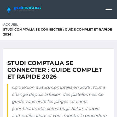
geek
montreal
Culture geek et tech à Montréal
ACCUEIL
STUDI COMPTALIA SE CONNECTER : GUIDE COMPLET ET RAPIDE
2026
STUDI COMPTALIA SE
CONNECTER : GUIDE COMPLET
ET RAPIDE 2026
Connexion à Studi Comptalia en 2026 : tout a
changé depuis la fusion des plateformes. Ce
guide vous évite les pièges courants
(identifiants obsolètes, bugs Safari, double
authentification) et vous montre la procédure