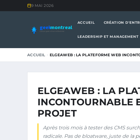
9 MAI 2026
ACCUEIL
CRÉATION D'ENTR
geek
montreal
Culture geek et tech à Montréal
LEADERSHIP ET MANAGEMENT
ACCUEIL
ELGEAWEB : LA PLATEFORME WEB INCONT
ELGEAWEB : LA PL
INCONTOURNABLE E
PROJET
Après trois mois à tester des CMS surch
radicale. Pas de bloatware, juste de la