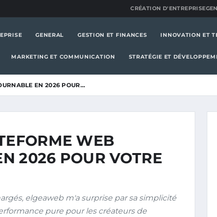
CRÉATION D'ENTREPRISE
GE
EPRISE
GENERAL
GESTION ET FINANCES
INNOVATION ET 
MARKETING ET COMMUNICATION
STRATÉGIE ET DÉVELOPPEM
OURNABLE EN 2026 POUR…
ATEFORME WEB
N 2026 POUR VOTRE
argés, elgeaweb m'a surprise par sa simplicité
 performance pure pour les créateurs de