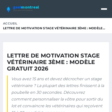
geek
montreal
Culture geek et tech à Montréal
ACCUEIL
LETTRE DE MOTIVATION STAGE VÉTÉRINAIRE 3ÈME : MODÈLE…
LETTRE DE MOTIVATION STAGE
VÉTÉRINAIRE 3ÈME : MODÈLE
GRATUIT 2026
Vous avez 15 ans et devez décrocher un stage
vétérinaire ? La plupart des lettres finissent à la
poubelle en 30 secondes. Découvrez
comment personnaliser la vôtre pour sortir du
lot et convaincre les vétérinaires qui reçoivent