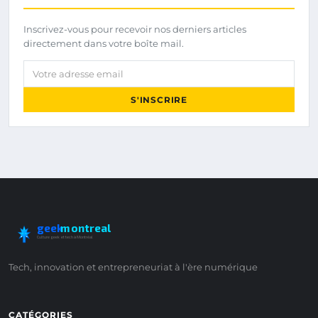
Inscrivez-vous pour recevoir nos derniers articles
directement dans votre boîte mail.
Votre adresse email
S'INSCRIRE
geek
montreal
Culture geek et tech à Montréal
Tech, innovation et entrepreneuriat à l'ère numérique
CATÉGORIES