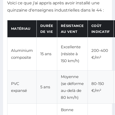
Voici ce que j'ai appris après avoir installé une
quinzaine d'enseignes industrielles dans le 44 :
DURÉE
RÉSISTANCE
COÛT
MATÉRIAU
DE VIE
AU VENT
INDICATIF
Excellente
Aluminium
200-400
15 ans
(résiste à
composite
€/m²
150 km/h)
Moyenne
PVC
(se déforme
80-150
5 ans
expansé
au-delà de
€/m²
80 km/h)
Bonne