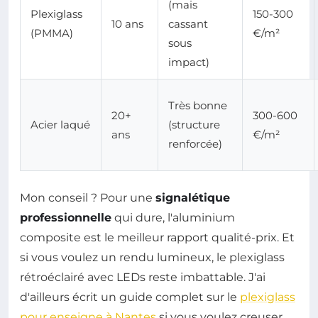
(mais
Plexiglass
150-300
10 ans
cassant
(PMMA)
€/m²
sous
impact)
Très bonne
20+
300-600
Acier laqué
(structure
ans
€/m²
renforcée)
Mon conseil ? Pour une
signalétique
professionnelle
qui dure, l'aluminium
composite est le meilleur rapport qualité-prix. Et
si vous voulez un rendu lumineux, le plexiglass
rétroéclairé avec LEDs reste imbattable. J'ai
d'ailleurs écrit un guide complet sur le
plexiglass
pour enseigne à Nantes
si vous voulez creuser.